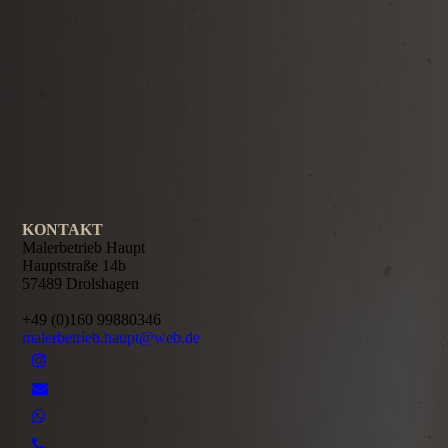
.
.
KONTAKT
Malerbetrieb Haupt
Hauptstraße 14b
57489 Drolshagen
+49 (0)160 99880346
malerbetrieb.haupt@web.de