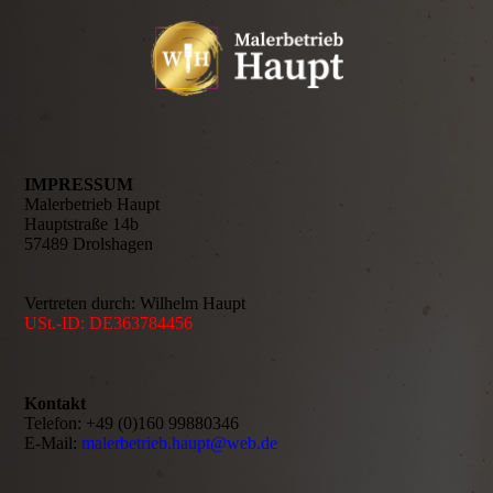
IMPRESSUM
Malerbetrieb Haupt
Hauptstraße 14b
57489 Drolshagen
Vertreten durch: Wilhelm Haupt
USt.-ID: DE363784456
Kontakt
Telefon: +49 (0)160 99880346
E-Mail:
malerbetrieb.haupt@web.de