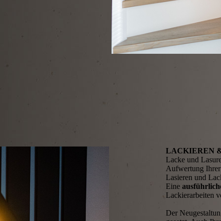
LACKIEREN 
Lacke und Lasure
Aufwertung Ihrer
Lasieren und Lac
Eine
ausführlic
Lackierarbeiten v
Der Neugestaltun