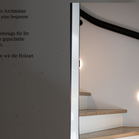
er Architektur
r eine bequeme
nbelags für Ihr
r gepachtelte
m.
n wir die Holzart