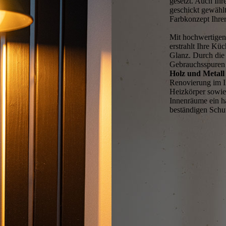
gesetzt. Auch Ihr
geschickt gewählt
Farbkonzept Ihre
Mit hochwertigen
erstrahlt Ihre Kü
Glanz. Durch die
Gebrauchsspuren 
Holz und Metall
Renovierung im In
Heizkörper sowie 
Innen­räume ein h
beständigen Schut