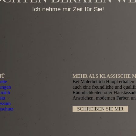
Ich nehme mir Zeit für Sie!
NÜ
MEHR ALS KLASSISCHE 
seite
Bei Malerbetrieb Haupt erhalten S
tungen
auch eine freundliche und qualifi
 mich
Räumlichkeiten oder Hausfassade
akt
Anstrichen, modernen Farben und
essum
nschutz
SCHREI­BEN SIE MIR