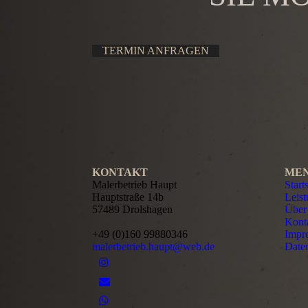
TERMIN ANFRAGEN
KONTAKT
ME
Malerbetrieb Haupt
Start
Hauptstraße 14b
Leis
57489 Drolshagen
Über
Kont
+49 (0)160 99880346
Impr
malerbetrieb.haupt@web.de
Date