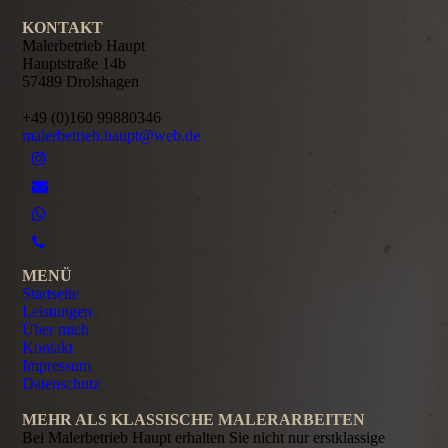
KONTAKT
Malerbetrieb Haupt
Hauptstraße 14b
57489 Drolshagen
+49 (0)160 99880346
malerbetrieb.haupt@web.de
MENÜ
Startseite
Leistungen
Über mich
Kontakt
Impressum
Datenschutz
MEHR ALS KLASSISCHE MALERARBEITEN
Bei Malerbetrieb Haupt erhalten Sie nicht nur erstklassige