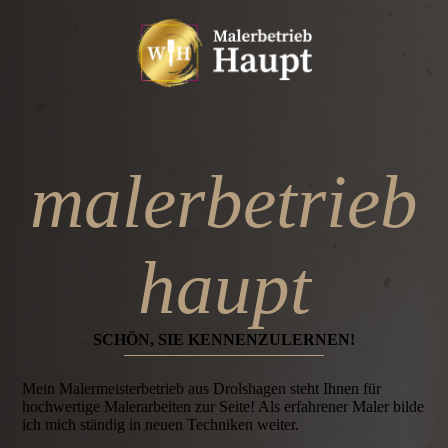
malerbetrieb
haupt
SCHÖN, SIE KENNENZU­LERNEN!
Mein Malermeisterbetrieb aus Drolshagen steht Ihnen für
hochwertige Malerarbeiten zur Seite! Als erfahrener Maler bilde
ich mich ständig in neuen Techniken weiter.