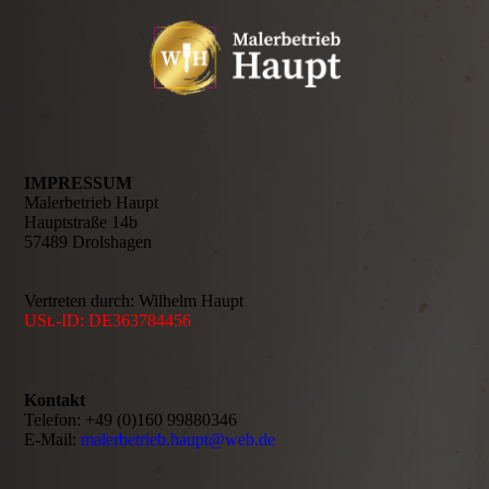
IMPRESSUM
Malerbetrieb Haupt
Hauptstraße 14b
57489 Drolshagen
Vertreten durch: Wilhelm Haupt
USt.-ID: DE363784456
Kontakt
Telefon: +49 (0)160 99880346
E-Mail:
malerbetrieb.haupt@web.de