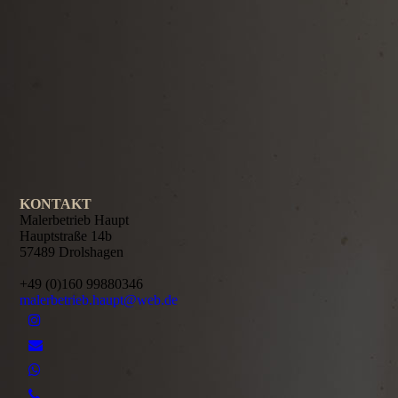
.
.
KONTAKT
Malerbetrieb Haupt
Hauptstraße 14b
57489 Drolshagen
+49 (0)160 99880346
malerbetrieb.haupt@web.de