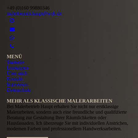
+49 (0)160 99880346
malerbetrieb.haupt@web.de
MENÜ
Startseite
Leistungen
Über mich
Kontakt
Impressum
Datenschutz
MEHR ALS KLASSISCHE MALERARBEITEN
Bei Malerbetrieb Haupt erhalten Sie nicht nur erstklassige
Malerarbeiten, sondern auch eine freundliche und qualifizierte
Beratung zur Gestaltung Ihrer Räumlichkeiten oder
Hausfassaden. Ich überzeuge Sie mit individuellen Anstrichen,
modernen Farben und professionellem Hand­werks­arbeiten.