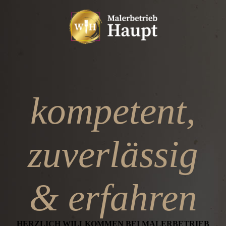
kompetent,
zuverlässig
& erfahren
HERZLICH WILL­KOMMEN BEI MALER­BETRIEB