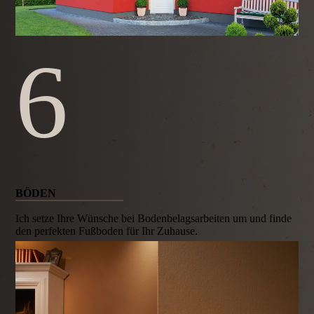
6
BÖDEN
Ich setze Ihre Wünsche bei Boden­belags­arbeiten um und finde
den perfekten Fußboden für Ihr Zuhause.