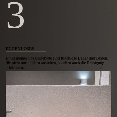
3
FUGEN­LOSES
Eines meiner Spezialgebiete sind fugen­lose Bäder und Böden,
die nicht nur modern aussehen, sondern auch die Reinigung
erleichtern.