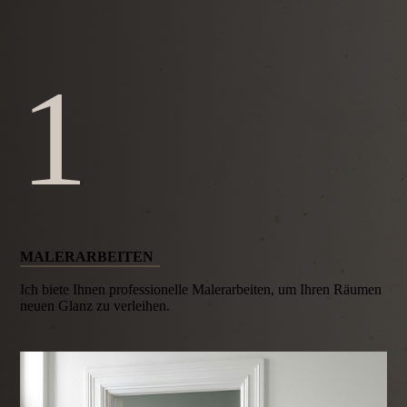
1
MALER­ARBEITEN
Ich biete Ihnen professionelle Maler­arbeiten, um Ihren Räumen
neuen Glanz zu verleihen.