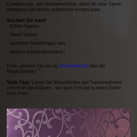
Grundierungs- und Spachtelarbeiten, damit die neue Tapete
maßgenau und perfekt aufgebracht werden kann.
Suchen Sie nach
Effekt-Tapeten,
Wand-Tattoos,
speziellen Wanddesigns oder
anderen Schmucktechniken?
Dann sprechen Sie uns an,
wir beraten Sie
über die
Möglichkeiten!
Mein Tipp:
Lassen Sie Malerarbeiten und Tapezierarbeiten
vom Profi durchführen – das spart Zeit und in vielen Fällen
auch Frust!