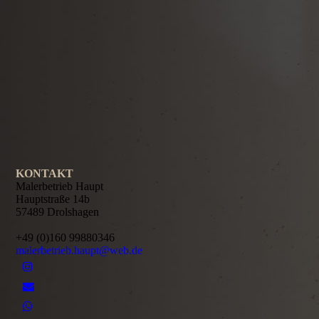
.
.
KONTAKT
Malerbetrieb Haupt
Hauptstraße 14b
57489 Drolshagen
+49 (0)160 99880346
malerbetrieb.haupt@web.de