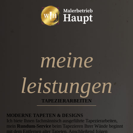
meine
leistungen
TAPEZIER­ARBEITEN
MODERNE TAPETEN & DESIGNS
Ich biete Ihnen fachmännisch ausgeführte Tapezierarbeiten,
mein
Rundum-Service
beim Tapezieren Ihrer Wände beginnt
mit dem Entfernen alter Tapeten. Anschließend folgen